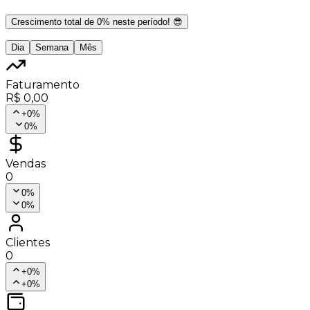
Crescimento total de
0
% neste período! 😎
Dia
Semana
Mês
Faturamento
R$ 0,00
+
0
%
0
%
Vendas
0
0
%
0
%
Clientes
0
+
0
%
+
0
%