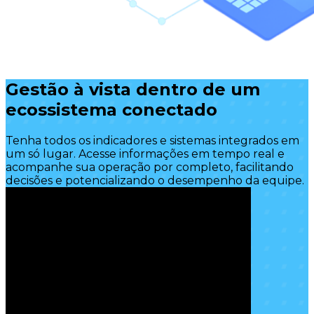
Gestão à vista dentro de um
ecossistema conectado
Tenha todos os indicadores e sistemas integrados em
um só lugar. Acesse informações em tempo real e
acompanhe sua operação por completo, facilitando
decisões e potencializando o desempenho da equipe.