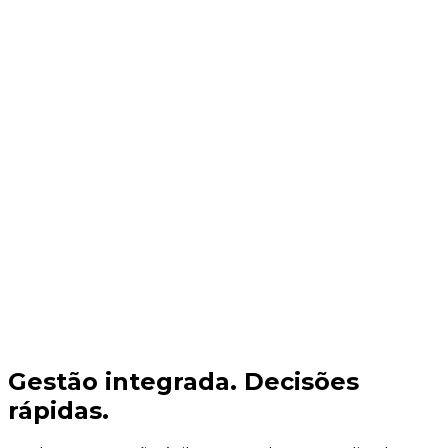
+
0
empresas impulsionam sua
gestão com nosso ecossistema
de soluções inteligentes.
Gestão integrada.
Decisões
rápidas.